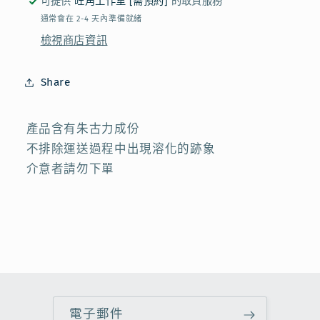
可提供
旺角工作室 [需預約]
的取貨服務
力
力
通常會在 2-4 天內準備就緒
4
4
檢視商店資訊
件
件
裝
裝
Share
數
數
量
量
減
增
產品含有朱古力成份
不排除運送過程中出現溶化的跡象
少
加
介意者請勿下單
電子郵件