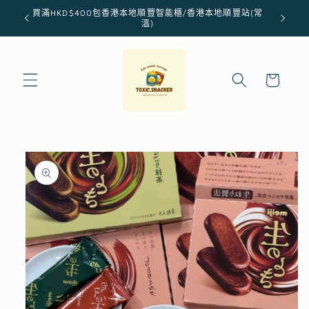
跳至內
買滿HKD$400包香港本地順豐智能櫃/香港本地順豐站(常
容
溫)
購
物
車
略過產
品資訊