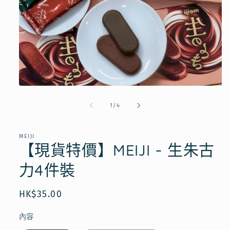
在
互
/
1
/
4
動
視
窗
MEIJI
中
【現貨特價】MEIJI - 生朱古
開
啟
力4件裝
多
媒
體
定
HK$35.00
檔
價
案
1
內容