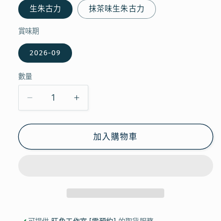
生朱古力
抹茶味生朱古力
賞味期
2026-09
數量
【現
【現
貨
貨
特
特
加入購物車
價】
價】
MEIJI
MEIJI
-
-
生
生
朱
朱
古
古