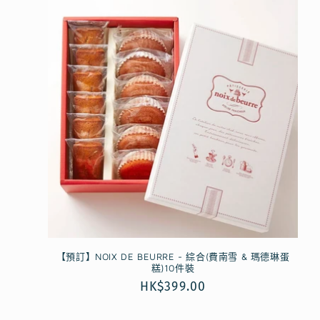
【預訂】NOIX DE BEURRE - 綜合(費南雪 & 瑪德琳蛋
糕)10件裝
定
HK$399.00
價