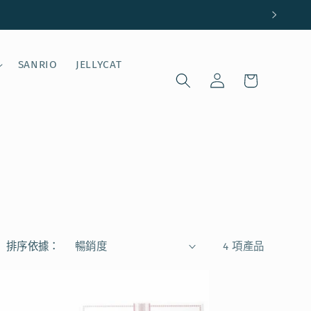
購
SANRIO
JELLYCAT
登
物
入
車
排序依據：
4 項產品