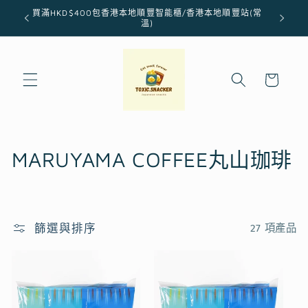
跳至內
買滿HKD$400包香港本地順豐智能櫃/香港本地順豐站(常
容
溫)
購
物
車
商
MARUYAMA COFFEE丸山珈琲
品
系
篩選與排序
27 項產品
列
: