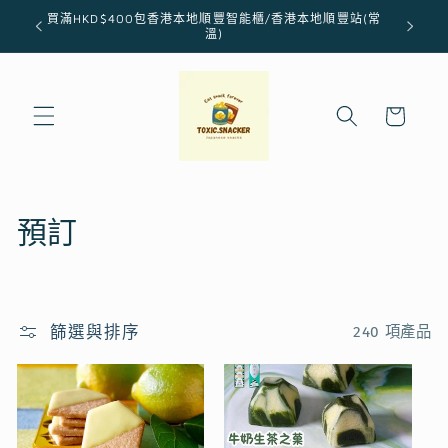
跳至內
買滿HKD$400包香港本地順豐智能櫃/香港本地順豐站(常
容
溫)
購
物
車
商
預訂
品
系
篩選與排序
240 項產品
列
: