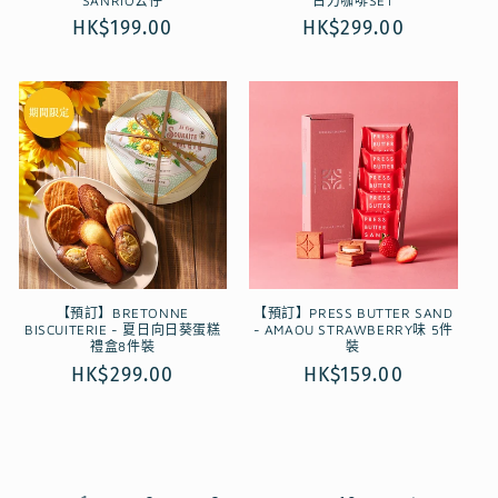
SANRIO公仔
古力咖啡SET
定
HK$199.00
定
HK$299.00
價
價
【預訂】BRETONNE
【預訂】PRESS BUTTER SAND
BISCUITERIE - 夏日向日葵蛋糕
- AMAOU STRAWBERRY味 5件
禮盒8件裝
裝
定
HK$299.00
定
HK$159.00
價
價