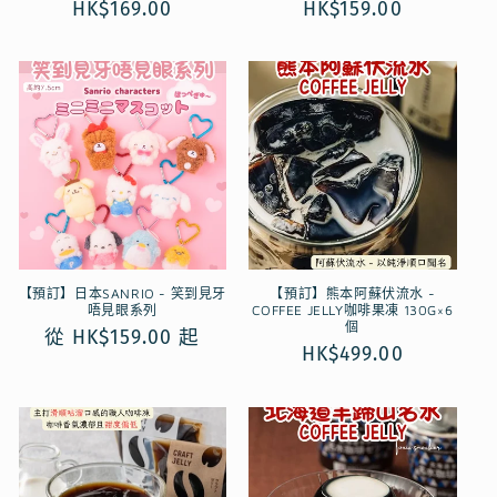
定
HK$169.00
定
HK$159.00
價
價
【預訂】日本SANRIO - 笑到見牙
【預訂】熊本阿蘇伏流水 -
唔見眼系列
COFFEE JELLY咖啡果凍 130G×6
個
定
從 HK$159.00 起
定
HK$499.00
價
價