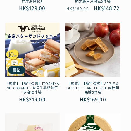
達摩茶包10P
鯛魚最中茶泡飯3件裝
定
HK$129.00
定
售
HK$148.72
HK$169.00
價
價
價
售罄
【現貨】【新年禮盒】ITOSHIMA
【現貨】【新年禮盒】APPLE &
MILK BRAND - 糸島牛乳奶油三
BUTTER - TARTELETTE 肉桂蘋
明治10件裝
果撻5件裝
定
HK$219.00
定
HK$169.00
價
價