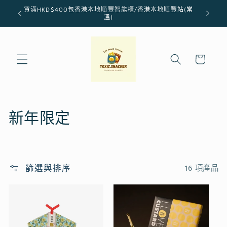
跳至內
買滿HKD$400包香港本地順豐智能櫃/香港本地順豐站(常
容
溫)
購
物
車
商
新年限定
品
系
篩選與排序
16 項產品
列
: