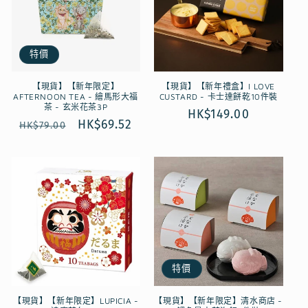
特價
【現貨】【新年限定】
【現貨】【新年禮盒】I LOVE
AFTERNOON TEA - 繪馬形大福
CUSTARD - 卡士達餅乾10件裝
茶 - 玄米花茶3P
定
HK$149.00
定
售
HK$69.52
HK$79.00
價
價
價
特價
【現貨】【新年限定】LUPICIA -
【現貨】【新年限定】清水商店 -