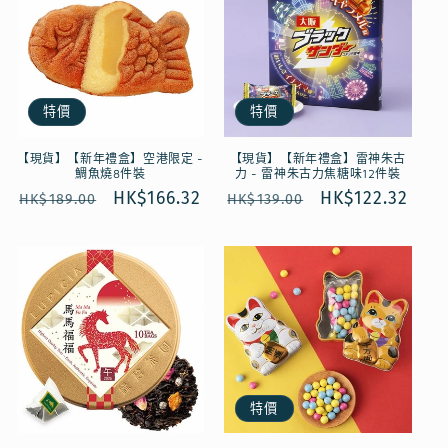
特價
特價
【現貨】【新年禮盒】空港限定 -
【現貨】【新年禮盒】雷神朱古
鯛魚燒8件裝
力 - 雷神朱古力焦糖味12件裝
定
售
HK$166.32
定
售
HK$122.32
HK$189.00
HK$139.00
價
價
價
價
特價