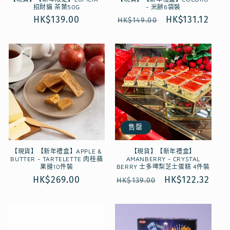
招財貓 茶葉50G
- 米餅6袋裝
定
HK$139.00
定
售
HK$131.12
HK$149.00
價
價
價
售罄
【現貨】【新年禮盒】APPLE &
【現貨】【新年禮盒】
BUTTER - TARTELETTE 肉桂蘋
AMANBERRY - CRYSTAL
果撻10件裝
BERRY 士多啤梨芝士蛋糕 4件裝
定
HK$269.00
定
售
HK$122.32
HK$139.00
價
價
價