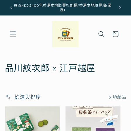
跳至內
買滿HKD$400包香港本地順豐智能櫃/香港本地順豐站(常
容
溫)
購
物
車
商
品川紋次郎 × 江戸越屋
品
系
篩選與排序
6 項產品
列
: