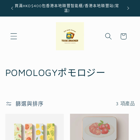
跳至內
買滿HKD$400包香港本地順豐智能櫃/香港本地順豐站(常
容
溫)
購
物
車
商
POMOLOGYポモロジー
品
系
篩選與排序
3 項產品
列
: