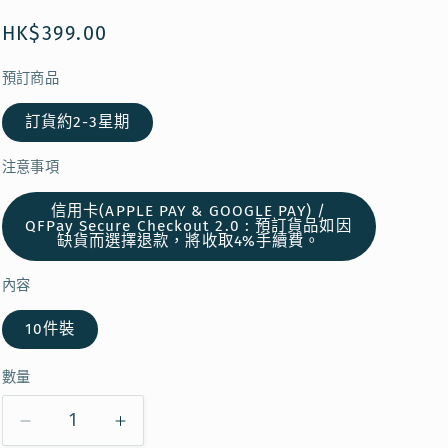
定
HK$399.00
價
預訂商品
訂貨約2-3星期
注意事項
信用卡(APPLE PAY & GOOGLE PAY) /
QFPay Secure Checkout 2.0 : 預訂貨品如因
缺貨而選擇退款，將收取4%手續費。
內容
10件裝
數量
【預
【預