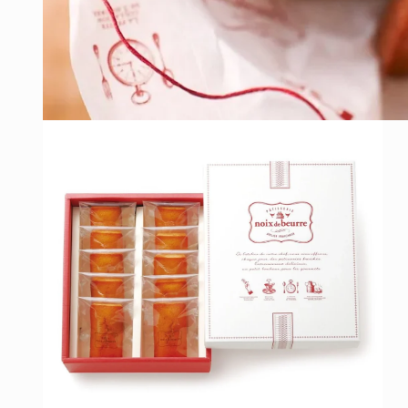
在
互
動
視
窗
中
開
啟
多
媒
體
檔
案
1