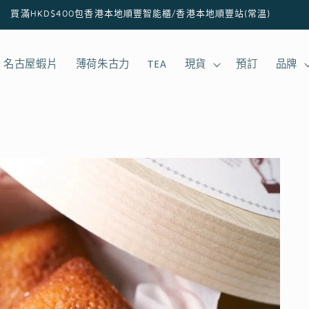
買滿HKD$400包香港本地順豐智能櫃/香港本地順豐站(常溫)
名古屋蝦片
薄荷朱古力
TEA
現貨
預訂
品牌