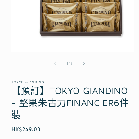
在
互
/
1
/
4
動
視
窗
TOKYO GIANDINO
中
【預訂】TOKYO GIANDINO
開
啟
- 堅果朱古力FINANCIER6件
多
媒
裝
體
檔
案
定
HK$249.00
1
價