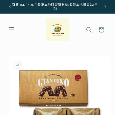
跳至內
買滿HKD$400包香港本地順豐智能櫃/香港本地順豐站(常
容
溫)
購
物
車
略過產
品資訊