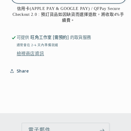
-
-
信用卡(APPLE PAY & GOOGLE PAY) / QFPay Secure
堅
堅
Checkout 2.0 : 預訂貨品如因缺貨而選擇退款，將收取4%手
續費。
果
果
朱
朱
可提供
旺角工作室 [需預約]
的取貨服務
古
古
通常會在 2-4 天內準備就緒
力
力
檢視商店資訊
FINANCIER6
FINANCIER6
件
件
Share
裝
裝
數
數
量
量
減
增
少
加
電子郵件