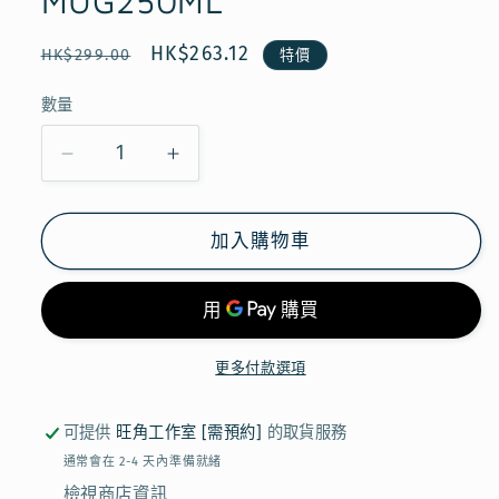
MUG250ML
檔
案
定
售
HK$263.12
HK$299.00
特價
1
價
價
數量
【現
【現
貨】
貨】
CAT’S
CAT’S
加入購物車
NAP
NAP
TIME
TIME
X
X
AFTERNOON
AFTERNOON
TEA
TEA
更多付款選項
-
-
MUG250ML
MUG250ML
可提供
旺角工作室 [需預約]
的取貨服務
數
數
通常會在 2-4 天內準備就緒
量
量
檢視商店資訊