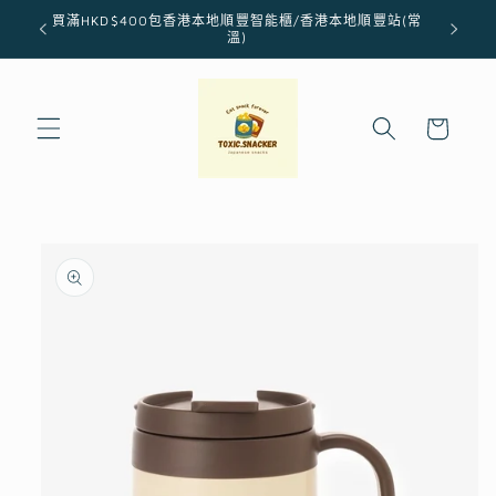
跳至內
買滿HKD$400包香港本地順豐智能櫃/香港本地順豐站(常
容
溫)
購
物
車
略過產
品資訊