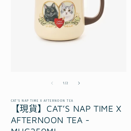
在
互
/
1
/
2
動
視
窗
CAT’S NAP TIME X AFTERNOON TEA
中
【現貨】CAT’S NAP TIME X
開
啟
AFTERNOON TEA -
多
媒
體