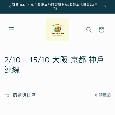
跳至內
買滿HKD$400包香港本地順豐智能櫃/香港本地順豐站(常
容
溫)
購
物
車
商
2/10 - 15/10 大阪 京都 神戶
品
連線
系
列
篩選與排序
0 項產品
: