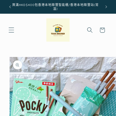
跳至內
買滿HKD$400包香港本地順豐智能櫃/香港本地順豐站(常
容
溫)
購
物
車
略過產
品資訊