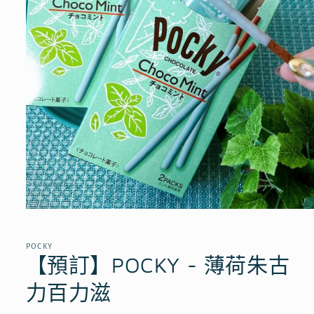
在
互
動
POCKY
視
【預訂】POCKY - 薄荷朱古
窗
中
力百力滋
開
啟