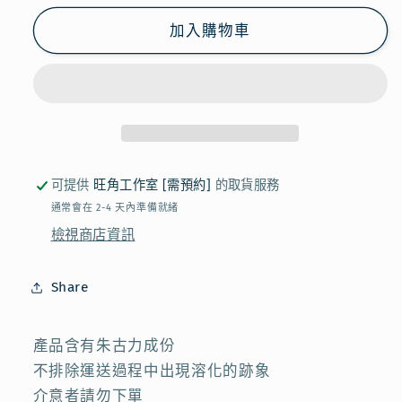
POCKY
POCKY
加入購物車
-
-
薄
薄
荷
荷
朱
朱
古
古
力
力
可提供
旺角工作室 [需預約]
的取貨服務
百
百
通常會在 2-4 天內準備就緒
力
力
檢視商店資訊
滋
滋
數
數
Share
量
量
減
增
產品含有朱古力成份
少
加
不排除運送過程中出現溶化的跡象
介意者請勿下單