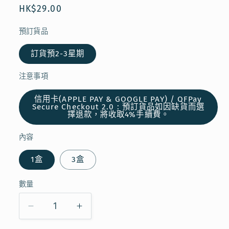
多
定
HK$29.00
媒
價
體
預訂貨品
檔
案
1
訂貨預2-3星期
注意事項
信用卡(APPLE PAY & GOOGLE PAY) / QFPay
Secure Checkout 2.0 : 預訂貨品如因缺貨而選
擇退款，將收取4%手續費。
內容
1盒
3盒
數量
【預
【預
訂】
訂】