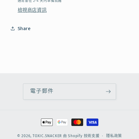
通常會在 2-4 天內準備就緒
朱
朱
檢視商店資訊
古
古
力
力
Share
糖
糖
數
數
量
量
減
增
少
加
電子郵件
付
款
方
© 2026,
TOXIC.SNACKER
由 Shopify 技術支援
隱私政策