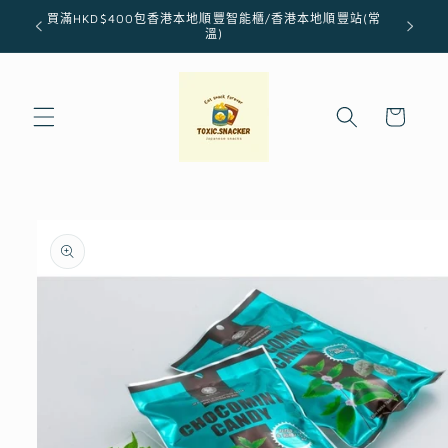
跳至內
買滿HKD$400包香港本地順豐智能櫃/香港本地順豐站(常
容
溫)
購
物
車
略過產
品資訊