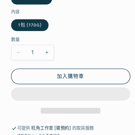
內容
1包 (170G)
數量
【現
【現
貨】
貨】
北
北
加入購物車
見
見
-
-
北
北
海
海
道
道
薄
薄
可提供
旺角工作室 [需預約]
的取貨服務
荷
荷