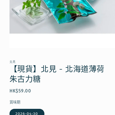
在
互
動
北見
視
【現貨】北見 - 北海道薄荷
窗
中
朱古力糖
開
啟
多
定
HK$59.00
媒
價
體
賞味期
檔
案
1
2026-04-30