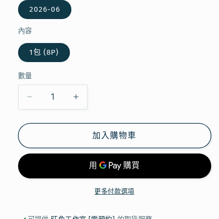
2026-06
內容
1包 (8P)
數量
【現
【現
貨
貨
特
特
加入購物車
價】
價】
KALDI
KALDI
-
-
靜
靜
更多付款選項
岡
岡
抹
抹