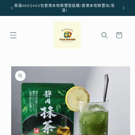
跳至內
買滿HKD$400包香港本地順豐智能櫃/香港本地順豐站(常
容
溫)
購
物
車
略過產
品資訊