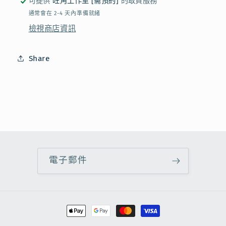
可提供
旺角工作室 [需預約]
的取貨服務
茶
茶
通常會在 2-4 天內準備就緒
醬
醬
檢視商店資訊
(無
(無
糖)
糖)
Share
數
數
量
量
減
增
少
加
電子郵件
付
款