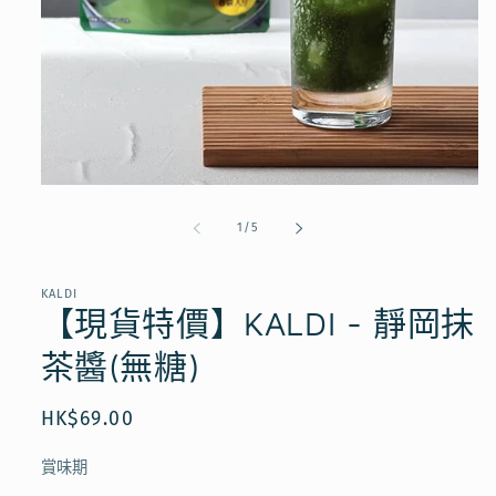
在
互
/
1
/
5
動
視
窗
KALDI
中
【現貨特價】KALDI - 靜岡抹
開
啟
茶醬(無糖)
多
媒
體
定
HK$69.00
檔
價
案
1
賞味期