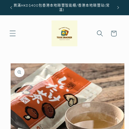
跳至內
買滿HKD$400包香港本地順豐智能櫃/香港本地順豐站(常
容
溫)
購
物
車
略過產
品資訊