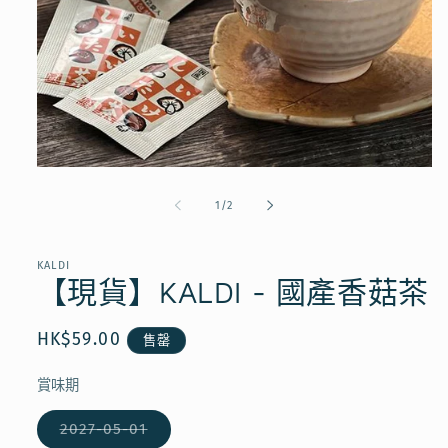
在
互
/
1
/
2
動
視
窗
KALDI
中
【現貨】KALDI - 國產香菇茶
開
啟
多
定
HK$59.00
售罄
媒
價
體
賞味期
檔
案
1
子
2027-05-01
類