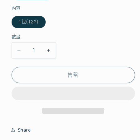
已
售
內容
罄
或
子
1包(12P)
無
類
法
已
供
售
貨
數量
罄
或
無
【現
【現
法
供
貨】
貨】
貨
KALDI
KALDI
售罄
-
-
國
國
產
產
香
香
菇
菇
茶
茶
Share
數
數