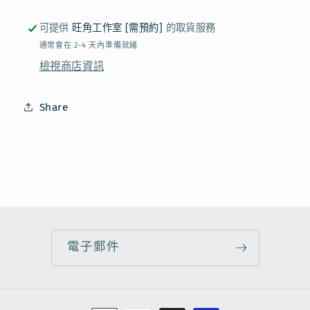
數
數
可提供
旺角工作室 [需預約]
的取貨服務
量
量
通常會在 2-4 天內準備就緒
減
增
檢視商店資訊
少
加
Share
電子郵件
付