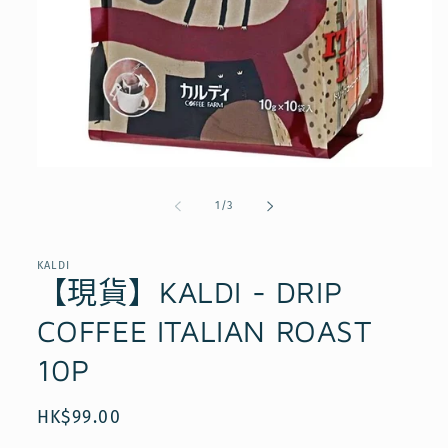
在
互
/
1
/
3
動
視
窗
KALDI
中
【現貨】KALDI - DRIP
開
啟
COFFEE ITALIAN ROAST
多
媒
10P
體
檔
案
定
HK$99.00
1
價