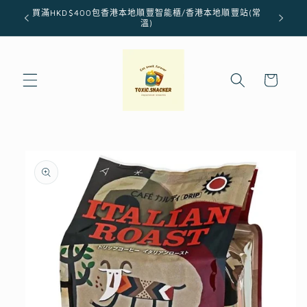
跳至內
買滿HKD$400包香港本地順豐智能櫃/香港本地順豐站(常
容
溫)
購
物
車
略過產
品資訊