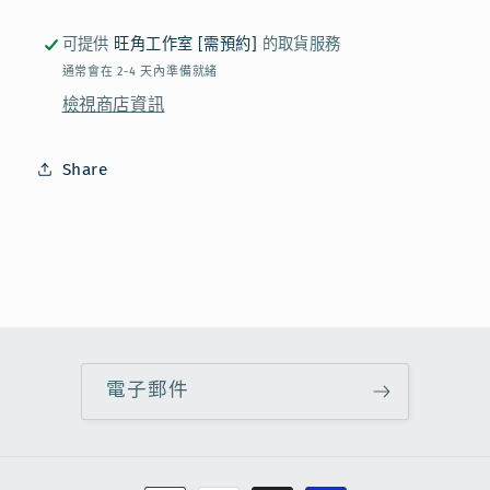
數
數
可提供
旺角工作室 [需預約]
的取貨服務
量
量
通常會在 2-4 天內準備就緒
減
增
檢視商店資訊
少
加
Share
電子郵件
付