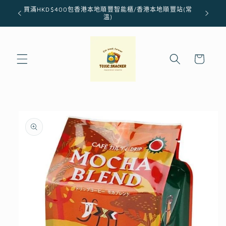
跳至內
買滿HKD$400包香港本地順豐智能櫃/香港本地順豐站(常
容
溫)
購
物
車
略過產
品資訊