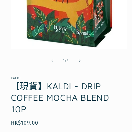
在
互
/
1
/
4
動
視
窗
KALDI
中
【現貨】KALDI - DRIP
開
啟
COFFEE MOCHA BLEND
多
媒
10P
體
檔
案
定
HK$109.00
1
價