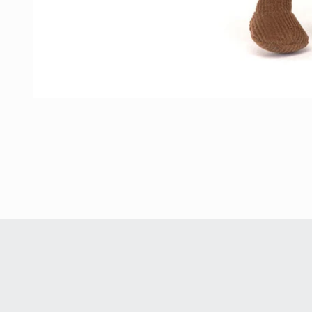
在
互
動
視
窗
中
開
啟
多
媒
體
檔
案
1