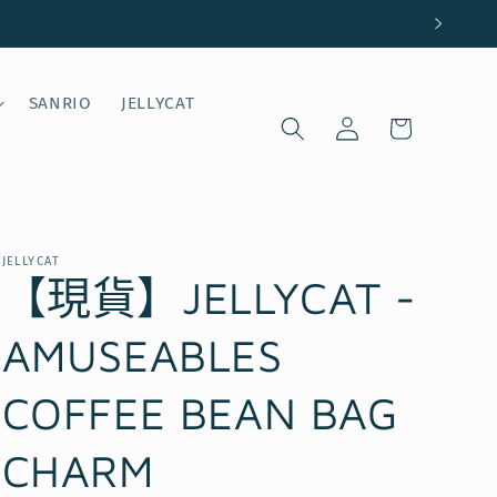
購
SANRIO
JELLYCAT
登
物
入
車
JELLYCAT
【現貨】JELLYCAT -
AMUSEABLES
COFFEE BEAN BAG
CHARM