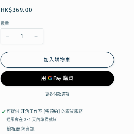
定
HK$369.00
價
數量
【現
【現
貨】
貨】
JELLYCAT
JELLYCAT
加入購物車
-
-
AMUSEABLES
AMUSEABLES
COFFEE
COFFEE
BEAN
BEAN
BAG
BAG
更多付款選項
CHARM
CHARM
數
數
可提供
旺角工作室 [需預約]
的取貨服務
量
量
通常會在 2-4 天內準備就緒
減
增
檢視商店資訊
少
加