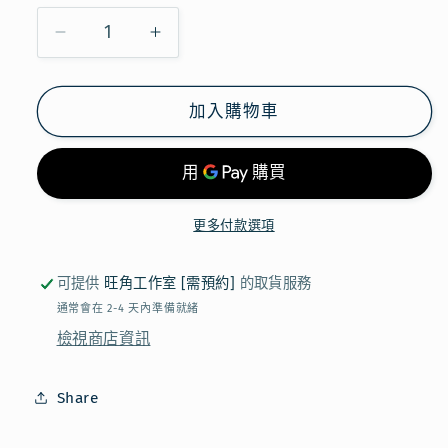
【現
【現
貨】
貨】
JELLYCAT
JELLYCAT
加入購物車
-
-
AMUSEABLES
AMUSEABLES
PEANUT
PEANUT
BAG
BAG
CHARM
CHARM
更多付款選項
數
數
量
量
可提供
旺角工作室 [需預約]
的取貨服務
減
增
通常會在 2-4 天內準備就緒
少
加
檢視商店資訊
Share