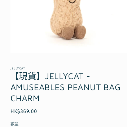
在
互
動
JELLYCAT
視
【現貨】JELLYCAT -
窗
中
AMUSEABLES PEANUT BAG
開
啟
CHARM
多
媒
體
定
HK$369.00
檔
價
案
數量
1