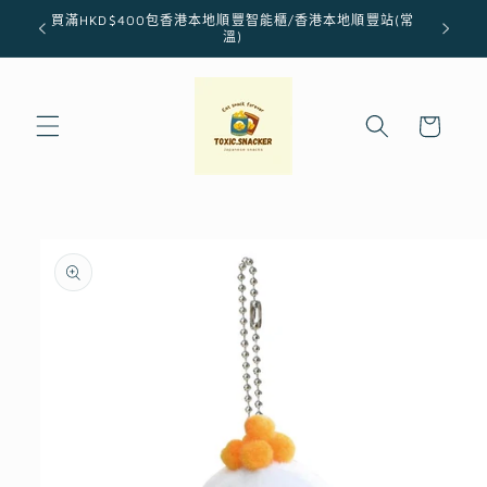
跳至內
買滿HKD$400包香港本地順豐智能櫃/香港本地順豐站(常
容
溫)
購
物
車
略過產
品資訊