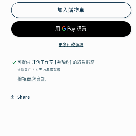
飯
飯
加入購物車
團
團
仔
仔
鎖
鎖
匙
匙
更多付款選項
扣
扣
數
數
可提供
旺角工作室 [需預約]
的取貨服務
量
量
通常會在 2-4 天內準備就緒
減
增
檢視商店資訊
少
加
Share