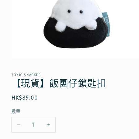
在
互
動
TOXIC.SNACKER
視
【現貨】飯團仔鎖匙扣
窗
中
開
定
HK$89.00
啟
價
多
數量
媒
體
檔
【現
【現
案
1
貨】
貨】