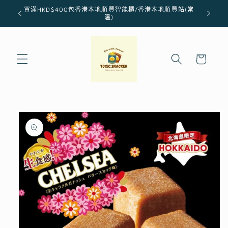
跳至內
買滿HKD$400包香港本地順豐智能櫃/香港本地順豐站(常
容
溫)
購
物
車
略過產
品資訊