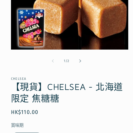
在
互
/
1
/
2
動
視
窗
CHELSEA
中
【現貨】CHELSEA - 北海道
開
啟
限定 焦糖糖
多
媒
體
定
HK$110.00
檔
價
案
1
賞味期