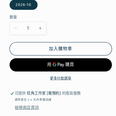
2026-10
數量
【現
【現
貨】
貨】
CHELSEA
CHELSEA
加入購物車
-
-
北
北
海
海
道
道
更多付款選項
限
限
定
定
可提供
旺角工作室 [需預約]
的取貨服務
焦
焦
通常會在 2-4 天內準備就緒
糖
糖
檢視商店資訊
糖
糖