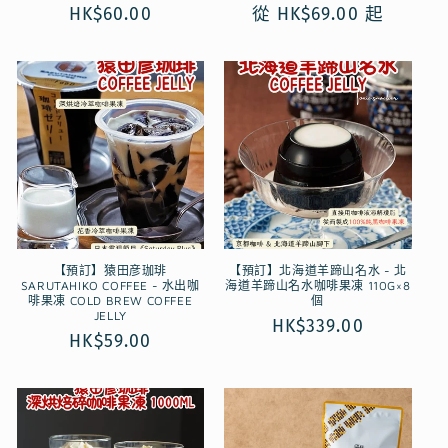
定
HK$60.00
定
從 HK$69.00 起
價
價
【預訂】猿田彦珈琲
【預訂】北海道羊蹄山名水 - 北
SARUTAHIKO COFFEE - 水出咖
海道羊蹄山名水咖啡果凍 110G×8
啡果凍 COLD BREW COFFEE
個
JELLY
定
HK$339.00
定
HK$59.00
價
價