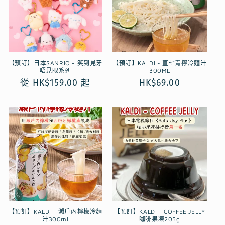
【預訂】日本SANRIO - 笑到見牙
【預訂】KALDI - 直七青檸冷麵汁
唔見眼系列
300ML
定
從 HK$159.00 起
定
HK$69.00
價
價
【預訂】KALDI - 瀨戶內檸檬冷麵
【預訂】KALDI - COFFEE JELLY
汁300ml
咖啡果凍205g