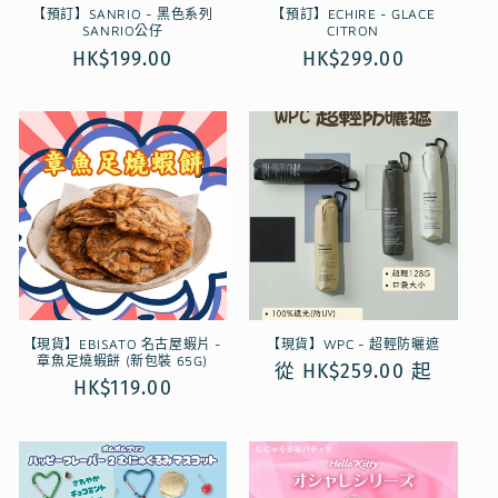
【預訂】SANRIO - 黑色系列
【預訂】ECHIRE - GLACE
SANRIO公仔
CITRON
定
HK$199.00
定
HK$299.00
價
價
【現貨】EBISATO 名古屋蝦片 -
【現貨】WPC - 超輕防曬遮
章魚足燒蝦餅 (新包裝 65G)
定
從 HK$259.00 起
定
HK$119.00
價
價