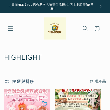
跳至內
買滿HKD$400包香港本地順豐智能櫃/香港本地順豐站(常
容
溫)
購
物
車
商
HIGHLIGHT
品
系
篩選與排序
17 項產品
列
: