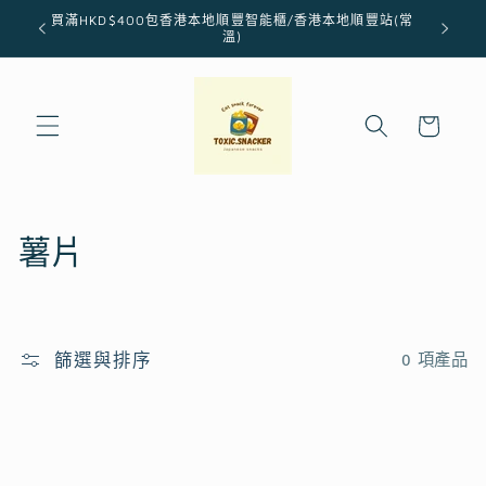
跳至內
買滿HKD$400包香港本地順豐智能櫃/香港本地順豐站(常
容
溫)
購
物
車
商
薯片
品
系
篩選與排序
0 項產品
列
: