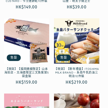
CUSTARD - 卡士達餅乾10件裝
山屋 - 明太子燒芝士
定
HK$149.00
定
HK$39.00
價
價
售罄
售罄
【現貨】【福岡連線限定】山本
【現貨】【新年禮盒】ITOSHIMA
海苔店 - 北海道限定三文魚紫菜5
MILK BRAND - 糸島牛乳奶油三
袋盒裝
明治10件裝
定
HK$159.00
定
HK$219.00
價
價