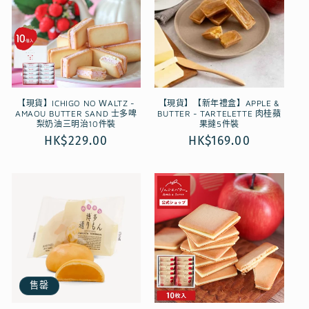
【現貨】ICHIGO NO ＷALTZ -
【現貨】【新年禮盒】APPLE &
AMAOU BUTTER SAND 士多啤
BUTTER - TARTELETTE 肉桂蘋
梨奶油三明治10件裝
果撻5件裝
定
HK$229.00
定
HK$169.00
價
價
售罄