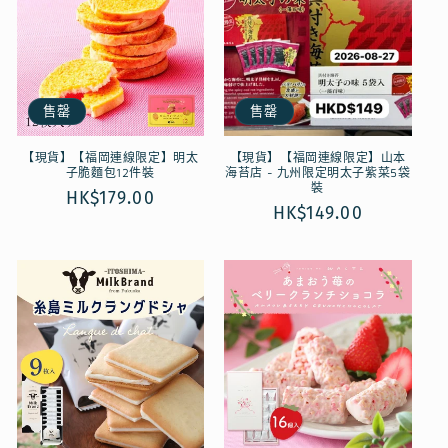
售罄
售罄
【現貨】【福岡連線限定】明太
【現貨】【福岡連線限定】山本
子脆麵包12件裝
海苔店 - 九州限定明太子紫菜5袋
裝
定
HK$179.00
定
HK$149.00
價
價