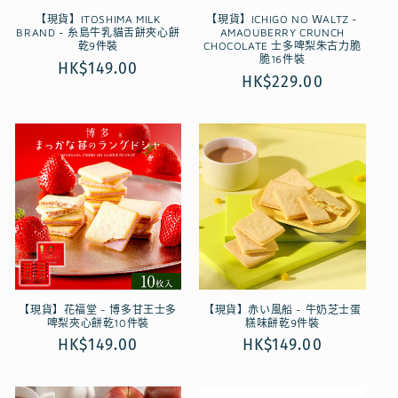
【現貨】ITOSHIMA MILK
【現貨】ICHIGO NO ＷALTZ -
BRAND - 糸島牛乳貓舌餅夾心餅
AMAOUBERRY CRUNCH
乾9件裝
CHOCOLATE 士多啤梨朱古力脆
脆16件裝
定
HK$149.00
定
HK$229.00
價
價
【現貨】花福堂 - 博多甘王士多
【現貨】赤い風船 - 牛奶芝士蛋
啤梨夾心餅乾10件裝
糕味餅乾9件裝
定
HK$149.00
定
HK$149.00
價
價