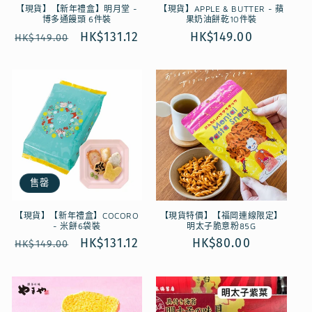
【現貨】【新年禮盒】明月堂 -
【現貨】APPLE & BUTTER - 蘋
博多通饅頭 6件裝
果奶油餅乾10件裝
定
售
HK$131.12
定
HK$149.00
HK$149.00
價
價
價
售罄
【現貨】【新年禮盒】COCORO
【現貨特價】【福岡連線限定】
- 米餅6袋裝
明太子脆意粉85G
定
售
HK$131.12
定
HK$80.00
HK$149.00
價
價
價