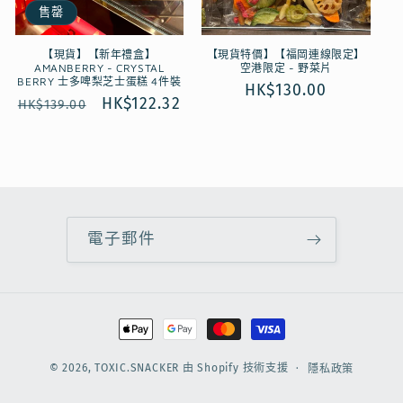
售罄
【現貨】【新年禮盒】
【現貨特價】【福岡連線限定】
AMANBERRY - CRYSTAL
空港限定 - 野菜片
BERRY 士多啤梨芝士蛋糕 4件裝
定
HK$130.00
定
售
HK$122.32
HK$139.00
價
價
價
電子郵件
付
款
方
© 2026,
TOXIC.SNACKER
由 Shopify 技術支援
隱私政策
式