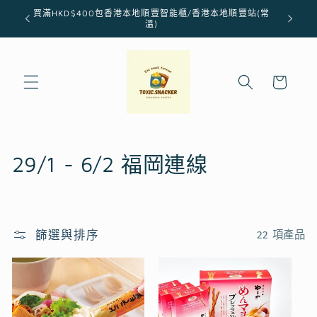
跳至內
買滿HKD$400包香港本地順豐智能櫃/香港本地順豐站(常
容
溫)
購
物
車
商
29/1 - 6/2 福岡連線
品
系
篩選與排序
22 項產品
列
: